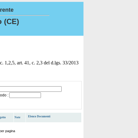
rente
o (CE)
, c. 1,2,5, art. 41, c. 2,3 del d.lgs. 33/2013
iodo :
Elenco Documenti
getto
Note
per pagina