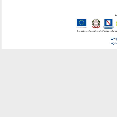
C
Pagin