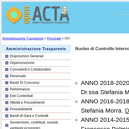
Amministrazione Trasparente
»
Personale
» OIV
Nucleo di Controllo Intern
Amministrazione Trasparente
Disposizioni Generali
Organizzazione
Consulenti e Collaboratori
Personale
ANNO 2018-2020 D
Bandi Di Concorso
Performance
Dr.ssa Stefania 
Enti Controllati
ANNO 2016-2018 D
Attività e Procedimenti
Provvedimenti
Stefania Morra.
D
Bandi di Gara e Contratti
ANNO 2014-2015 D
Sovvenzioni, contributi, sussidi,
Francesco Palmi
vantaggi economici