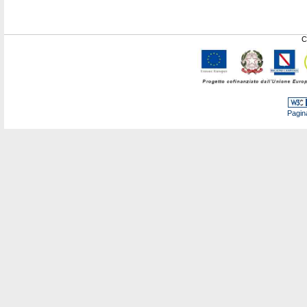
C
Pagin