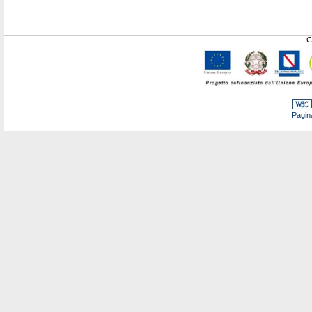
C
Pagin