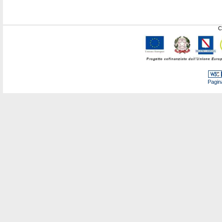
C
Pagin