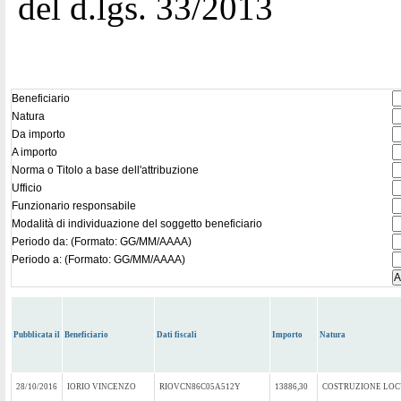
del d.lgs. 33/2013
Beneficiario
Natura
Da importo
A importo
Norma o Titolo a base dell'attribuzione
Ufficio
Funzionario responsabile
Modalità di individuazione del soggetto beneficiario
Periodo da: (Formato: GG/MM/AAAA)
Periodo a: (Formato: GG/MM/AAAA)
Pubblicata il
Beneficiario
Dati fiscali
Importo
Natura
28/10/2016
IORIO VINCENZO
RIOVCN86C05A512Y
13886,30
COSTRUZIONE LOC