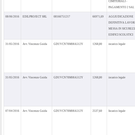
CIMITERIALI -
PAGAMENTO 2 SAL
08/06/2016
EDILPROJECT SRL
08166751217
66971,69
AGGIUDICAZIONE
DEFINITIVA LAVORI
MESSA IN SICUREZ
EDIFICI SCOLSTICI
31/05/2016
Avv. Vincenzo Guida
GDUVCN78M08A512Y
1268,80
incarico legale
31/05/2016
Avv. Vincenzo Guida
GDUVCN78M08A512Y
1268,80
incarico legale
07/04/2016
Avv. Vincenzo Guida
GDUVCN78M08A512Y
2537,60
Incarico legale