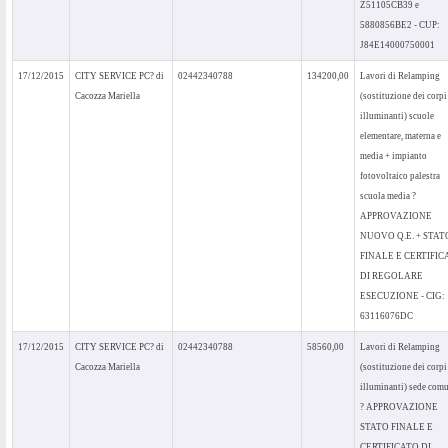
Z51105CB39 e
5880856BE2 - CUP:
J84E14000750001
17/12/2015
CITY SERVICE PC? di
02442340788
134200,00
Lavori di Relamping
Cacozza Mariella
(sostituzione dei corpi
illuminanti) scuole
elementare, materna e
media + impianto
fotovoltaico palestra
scuola media ?
APPROVAZIONE
NUOVO Q.E. + STAT
FINALE E CERTIFIC
DI REGOLARE
ESECUZIONE - CIG:
63116076DC
17/12/2015
CITY SERVICE PC? di
02442340788
58560,00
Lavori di Relamping
Cacozza Mariella
(sostituzione dei corpi
illuminanti) sede com
? APPROVAZIONE
STATO FINALE E
CERTIFICATO DI