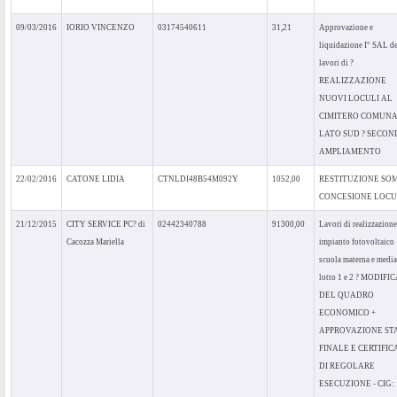
09/03/2016
IORIO VINCENZO
03174540611
31,21
Approvazione e
liquidazione I° SAL de
lavori di ?
REALIZZAZIONE
NUOVI LOCULI AL
CIMITERO COMUN
LATO SUD ? SECON
AMPLIAMENTO
22/02/2016
CATONE LIDIA
CTNLDI48B54M092Y
1052,00
RESTITUZIONE SO
CONCESIONE LOC
21/12/2015
CITY SERVICE PC? di
02442340788
91300,00
Lavori di realizzazione
Cacozza Mariella
impianto fotovoltaico
scuola materna e media
lotto 1 e 2 ? MODIFI
DEL QUADRO
ECONOMICO +
APPROVAZIONE ST
FINALE E CERTIFIC
DI REGOLARE
ESECUZIONE - CIG: