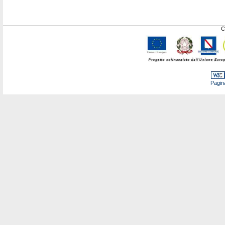
C
Pagin