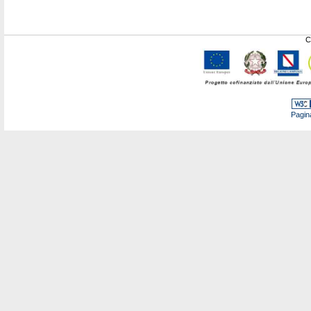
C
Pagin